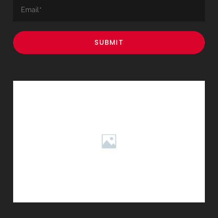
Home
Email:
contact@mysite.com
Nosotros
Phone: 123-456-7890
Desarrollos
Blog
Contacto
Cotizar