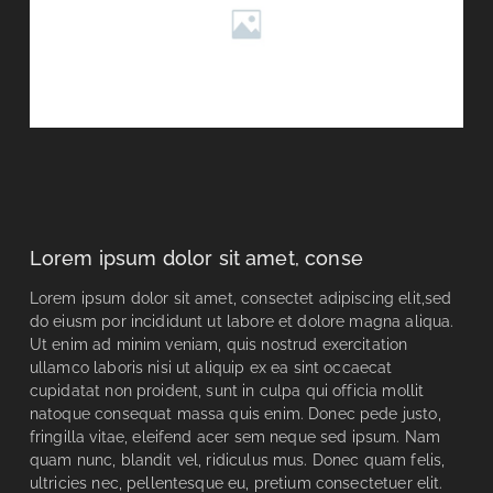
Lorem ipsum dolor sit amet, conse
Lorem ipsum dolor sit amet, consectet adipiscing elit,sed
do eiusm por incididunt ut labore et dolore magna aliqua.
Ut enim ad minim veniam, quis nostrud exercitation
ullamco laboris nisi ut aliquip ex ea sint occaecat
cupidatat non proident, sunt in culpa qui officia mollit
natoque consequat massa quis enim. Donec pede justo,
fringilla vitae, eleifend acer sem neque sed ipsum. Nam
quam nunc, blandit vel, ridiculus mus. Donec quam felis,
ultricies nec, pellentesque eu, pretium consectetuer elit.